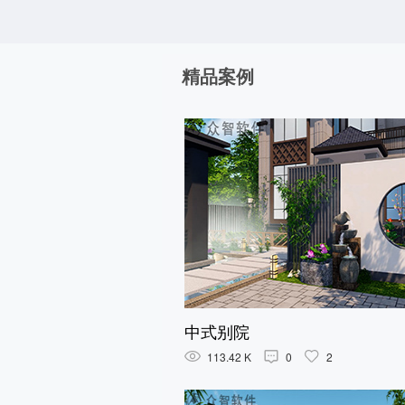
精品案例
中式别院
113.42 K
0
2