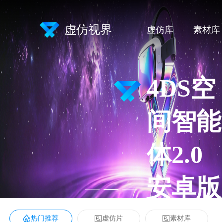
虚仿视界
虚仿库
素材库
4DS空
间智能
体2.0
安卓版
热门推荐
虚仿片
素材库
自主可控 + 人