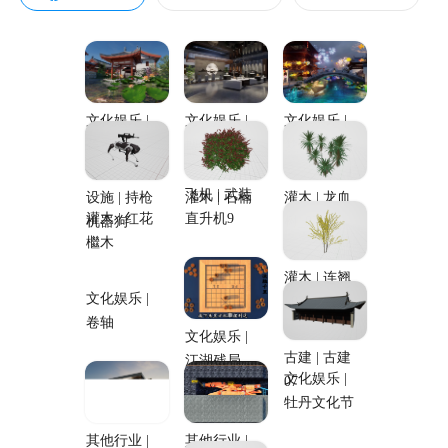
工智能 + 虚拟
现实
文化娱乐 |
文化娱乐 |
文化娱乐 |
莲池古建
博物馆
梦幻古镇
飞机 | 武装
设施 | 持枪
灌木 | 石楠
灌木 | 龙血
灌木 | 红花
直升机9
机器狗
树_02
檵木
灌木 | 连翘
_03
文化娱乐 |
古建 | 古建
文化娱乐 |
江湖残局，
文化娱乐 |
07
卷轴
逆天改命
牡丹文化节
其他行业 |
其他行业 |